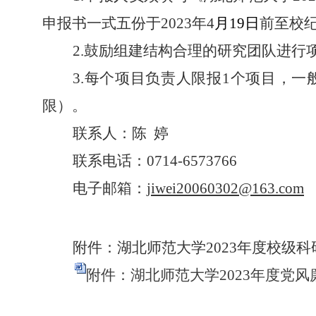
申报书一式五份于202
3
年
4
月
19
日
前至校
2.鼓励组建结构合理的研究团队进
3.每个项目负责人限报1个项目，
限）。
联
系
人：陈
婷
联系电话：
0
714-6573766
电子邮箱：
jiwei20060302@163.com
附件：湖北师范大学
2023年度校级
附件：湖北师范大学2023年度党风廉